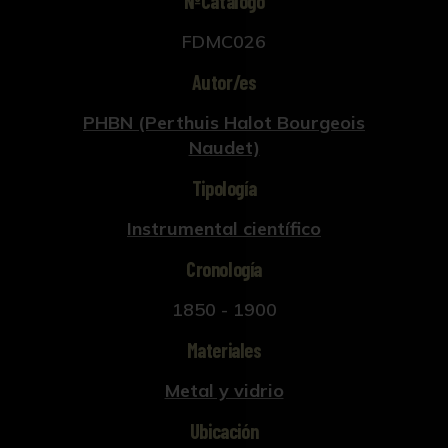
NºCatálogo
Fue inventado en 1843 por M. Vidie (1805-
FDMC026
1866). Se llama también barómetro holostérico
o metálico. Se calibra con un barómetro de
Autor/es
mercurio.
Fuente: El mundo físico de Amédée Guillemin,
PHBN (Perthuis Halot Bourgeois
Vol. 1.
Naudet)
Tipología
Instrumental científico
Cronología
1850 - 1900
Materiales
Metal y vidrio
Ubicación