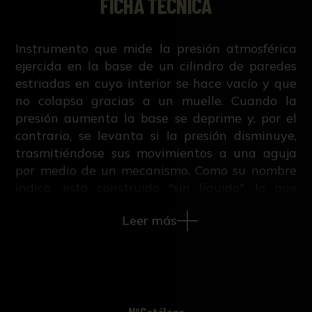
FICHA TÉCNICA
Instrumento que mide la presión atmosférica
ejercida en la base de un cilindro de paredes
estriadas en cuyo interior se hace vacío y que
no colapsa gracias a un muelle. Cuando la
presión aumenta la base se deprime y, por el
contrario, se levanta si la presión disminuye,
trasmitiéndose sus movimientos a una aguja
por medio de un mecanismo. Como su nombre
indica, está construido "sin líquido", lo que
facilita su transporte y, de ahí, que haya sido
Leer más
muy usado por los marinos y aeronautas.
Consta de tres escalas de temperatura (Celsius,
Fahrenheit y Réaumur) para realizar la
corrección barométrica, ajustando el muelle
con un tornillo, dado que la elasticidad de las
paredes del cilindro varía con la temperatura.