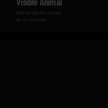
Visible Animal
Marta Martín Hoces
de la Guardia
Inicio
Catálogo
B.V.A. Becoming a visible anim
FICHA TÉCNICA