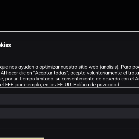
okies
que nos ayudan a optimizar nuestro sitio web (análisis). Para pode
Al hacer clic en "Aceptar todas", acepta voluntariamente el tra
, por un tiempo limitado, su consentimiento de acuerdo con el Ar
l EEE, por ejemplo, en los EE. UU.
Política de privacidad