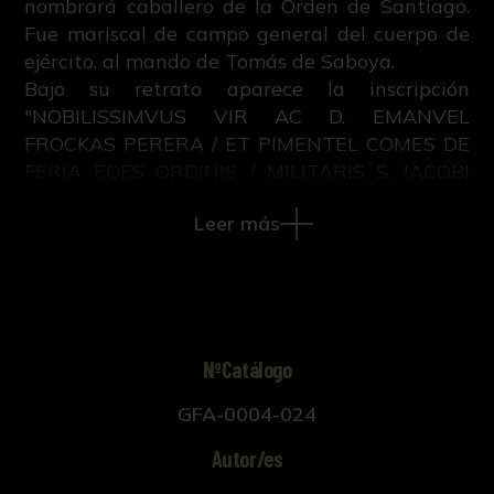
nombrará caballero de la Orden de Santiago.
Fue mariscal de campo general del cuerpo de
ejército, al mando de Tomás de Saboya.
Bajo su retrato aparece la inscripción
"NOBILISSIMVUS VIR AC D. EMANVEL
FROCKAS PERERA / ET PIMENTEL COMES DE
FERIA EQES ORDINIS / MILITARIS S. IACOBI
DOMINVS S.BENEDICTÆ / REGLE AC
Leer más
CATHOLICE SVE MAIESTATIS CONSILIARIVS /
CVBICVLARIVS ETC"
Este grabado pertenece al libro "Iconographie
ou vies des hommes illustres du XVII. siècle",
escrito por M.V. con grabados sobre retratos
pintados por Anton Van Dyck y publicado en
NºCatálogo
Ámsterdam y Leipzig en 1759.
GFA-0004-024
Autor/es