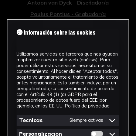
Antoon van Dyck - Diseñador/a
Paulus Pontius - Grabador/a
Tipología
Información sobre las cookies
Grabados
Cronología
Utilizamos servicios de terceros que nos ayudan
a optimizar nuestro sitio web (análisis). Para
1759
poder utilizar estos servicios, necesitamos su
consentimiento. Al hacer clic en "Aceptar todas",
Estilo
acepta voluntariamente el tratamiento de datos
antes mencionado. Esto también incluye, por un
Barroco
tiempo limitado, su consentimiento de acuerdo
con el Artículo 49 (1) (a) GDPR para el
Técnica
procesamiento de datos fuera del EEE, por
ejemplo, en los EE. UU.
Política de privacidad
Grabado a buril
Tecnicas
Ver más
Siempre activas
Permitir cookies 
Personalizacion