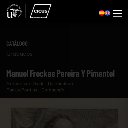
CATÁLOGO
Grabados
Manuel Frockas Pereira Y Pimentel
Antoon van Dyck - Diseñador/a
Paulus Pontius - Grabador/a