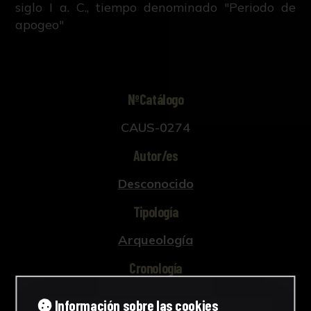
siglo I a. C., tiempo denominado "Periodo de
apogeo"
NºCatálogo
CAUS-0274
Autor/es
Desconocido
Tipología
Arqueología
Cronología
Época romana altoimperial
Información sobre las cookies