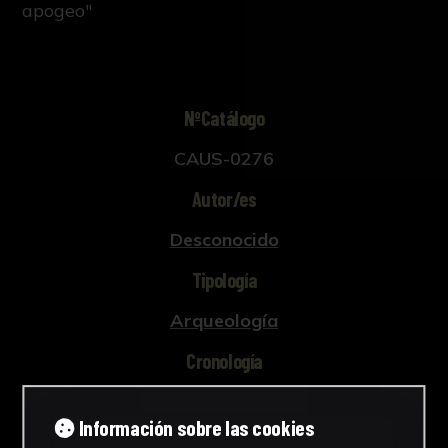
apogeo"
NºCatálogo
CAUS-0276
Autor/es
Desconocido
Tipología
Arqueología
Cronología
Época romana altoimperial
Información sobre las cookies
Estilo