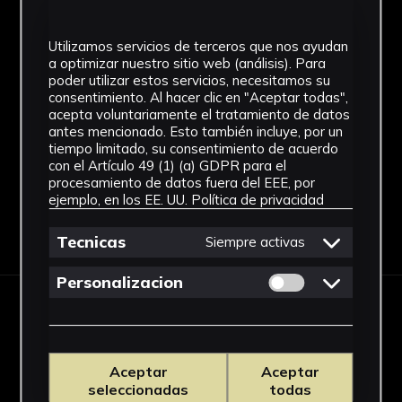
Arte romano
Utilizamos servicios de terceros que nos ayudan
a optimizar nuestro sitio web (análisis). Para
Técnica
poder utilizar estos servicios, necesitamos su
consentimiento. Al hacer clic en "Aceptar todas",
Cerámica
acepta voluntariamente el tratamiento de datos
Ver más
antes mencionado. Esto también incluye, por un
tiempo limitado, su consentimiento de acuerdo
con el Artículo 49 (1) (a) GDPR para el
procesamiento de datos fuera del EEE, por
ejemplo, en los EE. UU.
Política de privacidad
Descargar Ficha
Tecnicas
Siempre activas
Permitir cookies 
Personalizacion
IMÁGENES
Aceptar
Aceptar
seleccionadas
todas