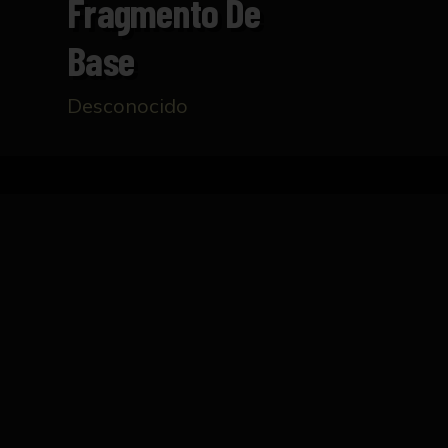
Fragmento De
Base
Desconocido
Inicio
Catálogo
Fragmento de base
FICHA TÉCNICA
Fragmento de base de Terra Sigillata Itálica
mismo, entre la fase Prearetina y el periodo