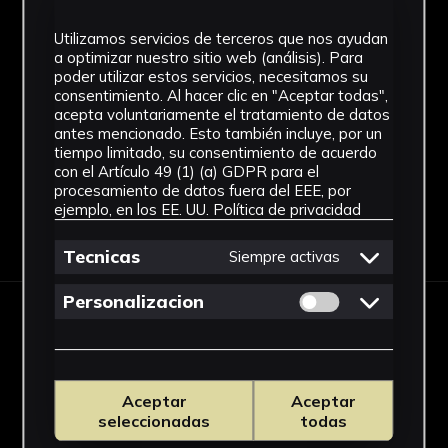
Arte romano
Utilizamos servicios de terceros que nos ayudan
Técnica
a optimizar nuestro sitio web (análisis). Para
poder utilizar estos servicios, necesitamos su
Cerámica
consentimiento. Al hacer clic en "Aceptar todas",
acepta voluntariamente el tratamiento de datos
Ver más
antes mencionado. Esto también incluye, por un
tiempo limitado, su consentimiento de acuerdo
con el Artículo 49 (1) (a) GDPR para el
procesamiento de datos fuera del EEE, por
ejemplo, en los EE. UU.
Política de privacidad
Descargar Ficha
Tecnicas
Siempre activas
Permitir cookies 
Personalizacion
IMÁGENES
Aceptar
Aceptar
seleccionadas
todas