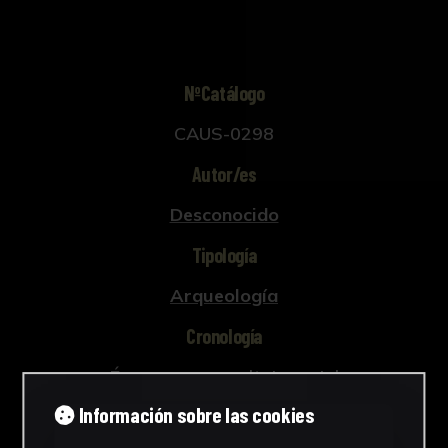
NºCatálogo
CAUS-0298
Autor/es
Desconocido
Tipología
Arqueología
Cronología
Época romana altoimperial
Información sobre las cookies
Estilo