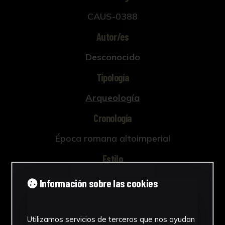
CAUS-0388
Autor/es
Desconocido
Tipología
Arqueología
Cronología
Época romana altoimperial
Estilo
Arte romano
Información sobre las cookies
Técnica
Cerámica
Utilizamos servicios de terceros que nos ayudan