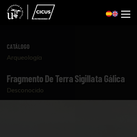
CATÁLOGO
Arqueología
Fragmento De Terra Sigillata Gálica
Desconocido