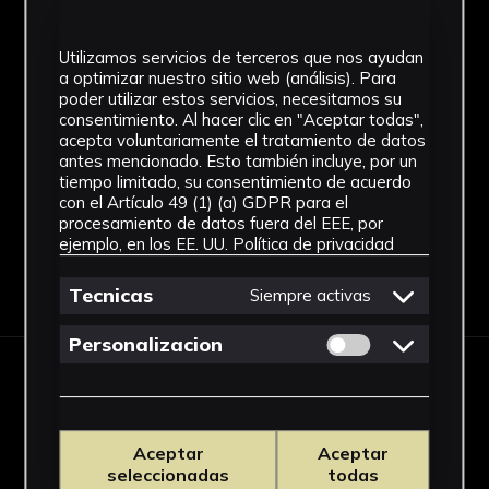
Arte romano
Utilizamos servicios de terceros que nos ayudan
a optimizar nuestro sitio web (análisis). Para
Técnica
poder utilizar estos servicios, necesitamos su
consentimiento. Al hacer clic en "Aceptar todas",
Cerámica
acepta voluntariamente el tratamiento de datos
Ver más
antes mencionado. Esto también incluye, por un
tiempo limitado, su consentimiento de acuerdo
con el Artículo 49 (1) (a) GDPR para el
procesamiento de datos fuera del EEE, por
ejemplo, en los EE. UU.
Política de privacidad
Descargar Ficha
Tecnicas
Siempre activas
Permitir cookies 
Personalizacion
IMÁGENES
Aceptar
Aceptar
seleccionadas
todas