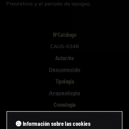
Prearetina y el periodo de apogeo.
NºCatálogo
CAUS-0348
Autor/es
Desconocido
Tipología
Arqueología
Cronología
Época romana altoimperial
Información sobre las cookies
Estilo