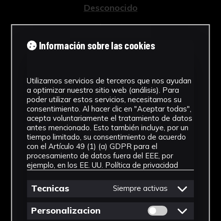
Desconocido
Tipología
Información sobre las cookies
Arqueología
Cronología
Utilizamos servicios de terceros que nos ayudan
Época romana altoimperial
a optimizar nuestro sitio web (análisis). Para
poder utilizar estos servicios, necesitamos su
Estilo
consentimiento. Al hacer clic en "Aceptar todas",
acepta voluntariamente el tratamiento de datos
Arte romano
antes mencionado. Esto también incluye, por un
tiempo limitado, su consentimiento de acuerdo
Técnica
con el Artículo 49 (1) (a) GDPR para el
procesamiento de datos fuera del EEE, por
ejemplo, en los EE. UU.
Política de privacidad
Cerámica
Ver más
Tecnicas
Siempre activas
Permitir cookies 
Personalizacion