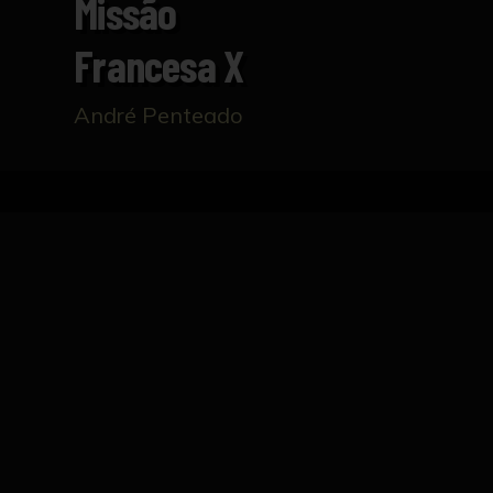
Missão
Francesa X
André Penteado
Inicio
Catálogo
Missão Francesa X
FICHA TÉCNICA
Fotografía perteneciente al fotolibro Missão
Este conjunto se inspira en la trayectoria d
1816 con la misión de instituir la primera ac