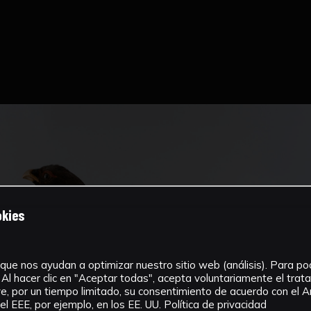
okies
que nos ayudan a optimizar nuestro sitio web (análisis). Para pode
Al hacer clic en "Aceptar todas", acepta voluntariamente el tra
, por un tiempo limitado, su consentimiento de acuerdo con el Ar
l EEE, por ejemplo, en los EE. UU.
Política de privacidad