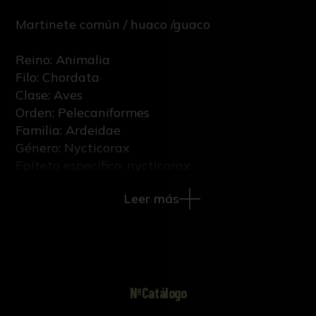
Martinete común / huaco /guaco
Reino: Animalia
Filo: Chordata
Clase: Aves
Orden: Pelecaniformes
Familia: Ardeidae
Género: Nycticorax
Epíteto específico: nycticorax
Nombre científico: Nycticorax nycticorax
Leer más
Linnaeus, 1758
Sexo: Indeterminado
Etapa vital: Adulto
NºCatálogo