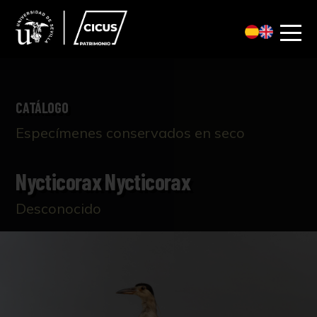
CATÁLOGO
Especímenes conservados en seco
Nycticorax Nycticorax
Desconocido