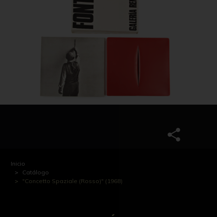
Inicio
Catálogo
"Concetto Spaziale (Rosso)" (1968)