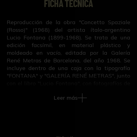
FICHA TÉCNICA
Reproducción de la obra "Concetto Spaziale
(Rosso)" (1968) del artista ítalo-argentino
Lucio Fontana (1899-1968). Se trata de una
edición facsímil, en material plástico y
moldeado en vacío, editada por la Galería
René Metras de Barcelona, del año 1968. Se
incluye dentro de una caja con la tipografía
"FONTANA" y "GALERÍA RENÉ METRAS", junto
con el libro "Lucio Fontana", con fotografías de
Ugo Mulas y dos poemas de Nanni Balestrini,
Leer más
editado por Achille Mauri en Milán en 1968.
Dicha galería fue fundada en 1962 por René
Metras, francés asentado en Barcelona, con el
fin de acercar a la ciudad el panorama
artístico internacional en el contexto del