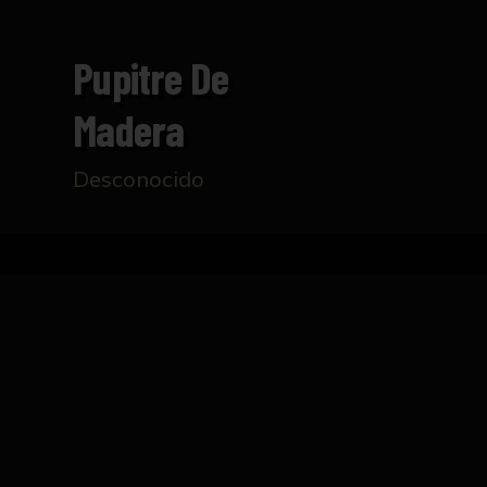
Pupitre De
Madera
Desconocido
Inicio
Catálogo
Pupitre de madera
FICHA TÉCNICA
Pupitre de madera