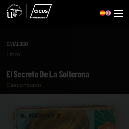
CATÁLOGO
Libro
El Secreto De La Solterona
Desconocido