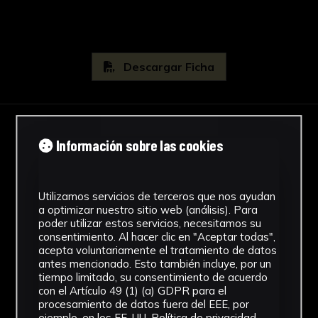
Descargar Ficha
IMÁGENES
Información sobre las cookies
Utilizamos servicios de terceros que nos ayudan
a optimizar nuestro sitio web (análisis). Para
poder utilizar estos servicios, necesitamos su
consentimiento. Al hacer clic en "Aceptar todas",
acepta voluntariamente el tratamiento de datos
antes mencionado. Esto también incluye, por un
tiempo limitado, su consentimiento de acuerdo
con el Artículo 49 (1) (a) GDPR para el
procesamiento de datos fuera del EEE, por
ejemplo, en los EE. UU.
Política de privacidad