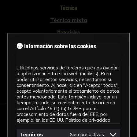
Técnica
Técnica mixta
Materiales
Papel
Información sobre las cookies
Ver más
Utilizamos servicios de terceros que nos ayudan
a optimizar nuestro sitio web (análisis). Para
poder utilizar estos servicios, necesitamos su
consentimiento. Al hacer clic en "Aceptar todas",
Descargar Ficha
acepta voluntariamente el tratamiento de datos
antes mencionado. Esto también incluye, por un
tiempo limitado, su consentimiento de acuerdo
con el Artículo 49 (1) (a) GDPR para el
procesamiento de datos fuera del EEE, por
IMÁGENES
ejemplo, en los EE. UU.
Política de privacidad
Tecnicas
Siempre activas