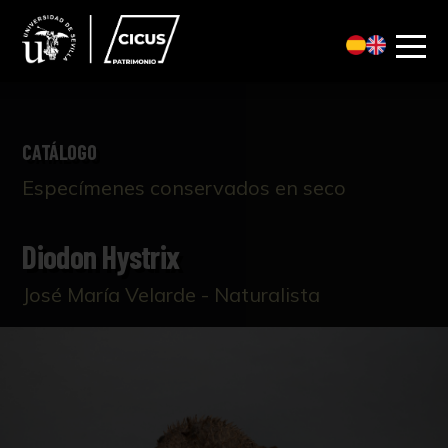
CATÁLOGO
Especímenes conservados en seco
Diodon Hystrix
José María Velarde - Naturalista