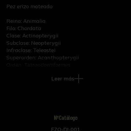
Pez erizo moteado
Reino: Animalia
Filo: Chordata
Clase: Actinopterygii
Subclase: Neopterygii
Infraclase: Teleostei
Superorden: Acanthopterygii
Orden: Tetraodontiformes
Familia: Diodontidae
Leer más
Género: Diodon
Epíteto específico: hystrix
Nombre científico: Diodon hystrix Linnaeus,
1758
Sexo: Indeterminado
NºCatálogo
FZO-DI-001
Etapa vital: Adulto