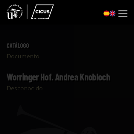
CATÁLOGO
Documento
Worringer Hof. Andrea Knobloch
Desconocido