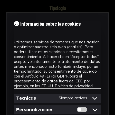
Tipología
Documento
Información sobre las cookies
Cronología
1996
Utilizamos servicios de terceros que nos ayudan
a optimizar nuestro sitio web (análisis). Para
Ubicación
poder utilizar estos servicios, necesitamos su
consentimiento. Al hacer clic en "Aceptar todas",
Laboratorio de Investigación
acepta voluntariamente el tratamiento de datos
Patrimonio Cultural
antes mencionado. Esto también incluye, por un
tiempo limitado, su consentimiento de acuerdo
Dimensiones
con el Artículo 49 (1) (a) GDPR para el
procesamiento de datos fuera del EEE, por
ejemplo, en los EE. UU.
Política de privacidad
52,5 x 40 cm
Ver más
Tecnicas
Siempre activas
Permitir cookies 
Personalizacion