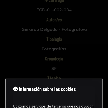
NºCatálogo
FGD-01-002-034
Autor/es
Gerardo Delgado - Fotógrafo/a
Tipología
Fotografías
Cronología
SF
Técnica
Fotografía
Información sobre las cookies
Materiales
Utilizamos servicios de terceros que nos ayudan
Celulosa de acetato