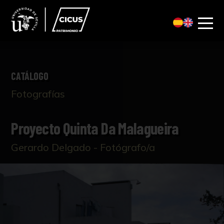
CATÁLOGO
Fotografías
Proyecto Quinta Da Malagueira
Gerardo Delgado - Fotógrafo/a