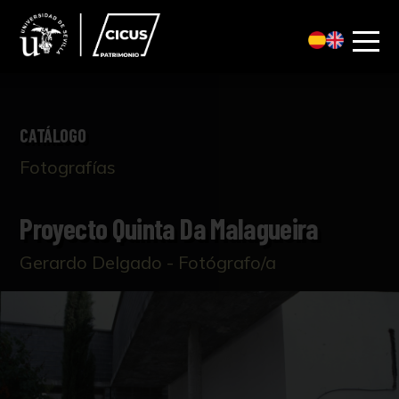
CATÁLOGO
Fotografías
Proyecto Quinta Da Malagueira
Gerardo Delgado - Fotógrafo/a