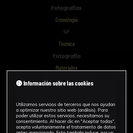
Fotografías
Cronología
SF
Técnica
Fotografía
Materiales
Celulosa de acetato
Información sobre las cookies
Ver más
Utilizamos servicios de terceros que nos ayudan
a optimizar nuestro sitio web (análisis). Para
poder utilizar estos servicios, necesitamos su
Descargar Ficha
consentimiento. Al hacer clic en "Aceptar todas",
acepta voluntariamente el tratamiento de datos
antes mencionado. Esto también incluye, por un