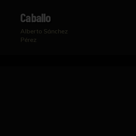
Caballo
Alberto Sánchez
Pérez
Inicio
Catálogo
Caballo
FICHA TÉCNICA
Vaciado en yeso que reproduce la cabeza y
yacimiento arqueológico de Civita Lavinia, 