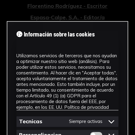
Florentino Rodríguez - Escritor
Espasa-Calpe, S.A. - Editor/a
Tipología
Información sobre las cookies
Libro
Cronología
Utilizamos servicios de terceros que nos ayudan
a optimizar nuestro sitio web (análisis). Para
1934
poder utilizar estos servicios, necesitamos su
consentimiento. Al hacer clic en "Aceptar todas",
Técnica
acepta voluntariamente el tratamiento de datos
antes mencionado. Esto también incluye, por un
Impresión
tiempo limitado, su consentimiento de acuerdo
con el Artículo 49 (1) (a) GDPR para el
procesamiento de datos fuera del EEE, por
Materiales
ejemplo, en los EE. UU.
Política de privacidad
Papel
Tecnicas
Siempre activas
Ver más
Permitir cookies 
Personalizacion