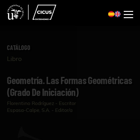
CATÁLOGO
Libro
Geometría. Las Formas Geométricas
(Grado De Iniciación)
Florentino Rodríguez - Escritor
Espasa-Calpe, S.A. - Editor/a