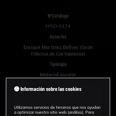
NºCatálogo
FPED-0174
Autor/es
Enrique Martínez Bellver (Gran
Fábrica de Cartapacios)
Tipología
Material escolar
Cronología
Información sobre las cookies
1873 - 1874
Técnica
Utilizamos servicios de terceros que nos ayudan
a optimizar nuestro sitio web (análisis). Para