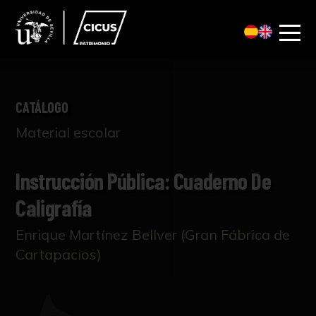
CATÁLOGO
Material escolar
Instrucción Pública: Cuaderno De
Caligrafía
Enrique Martínez Bellver (Gran Fábrica de
Cartapacios)