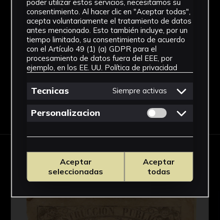
Impresión
poder utilizar estos servicios, necesitamos su
consentimiento. Al hacer clic en "Aceptar todas",
Materiales
acepta voluntariamente el tratamiento de datos
antes mencionado. Esto también incluye, por un
Papel
tiempo limitado, su consentimiento de acuerdo
con el Artículo 49 (1) (a) GDPR para el
Ver más
procesamiento de datos fuera del EEE, por
ejemplo, en los EE. UU.
Política de privacidad
Tecnicas
Siempre activas
Descargar Ficha
Permitir cookies 
Personalizacion
OBRAS RELACIONADAS
Aceptar
Aceptar
seleccionadas
todas