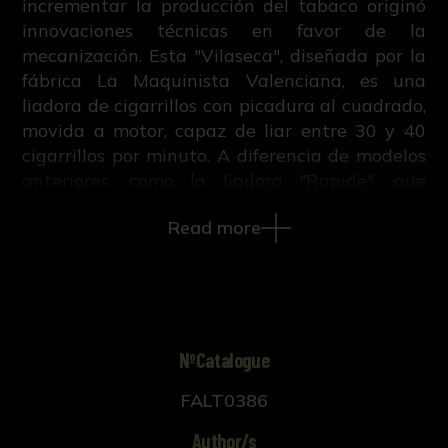
incrementar la producción del tabaco originó
innovaciones técnicas en favor de la
mecanización. Esta "Vilaseca", diseñada por la
fábrica La Maquinista Valenciana, es una
liadora de cigarrillos con picadura al cuadrado,
movida a motor, capaz de liar entre 30 y 40
cigarrillos por minuto. A diferencia de modelos
anteriores, como la liadora "Rapide", que
trabajaba el papel del cigarro en vertical en
Read more
lugar de en horizontal, la "Vilaseca" optimizó el
tiempo de producción pero redujo la cantidad
de mano de obra femenina en las fábricas de
tabacos
NºCatalogue
FALT0386
Author/s