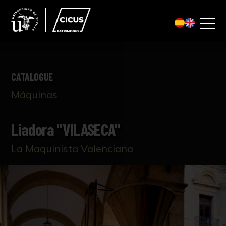
CATALOGUE
Máquinas
Liadora "VILASECA"
La Maquinista Valenciana