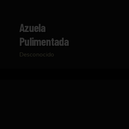
Azuela
Pulimentada
Desconocido
Inicio
Catálogo
Azuela pulimentada
FICHA TÉCNICA
Pequeña azuela plana de sección elipsoidal