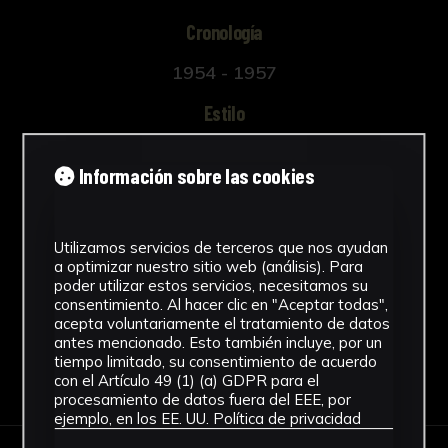
Cronología
1954 - 1957
Estilo
Figuración contemporánea
Información sobre las cookies
Ubicación
Rectorado
Utilizamos servicios de terceros que nos ayudan
Ver más
a optimizar nuestro sitio web (análisis). Para
poder utilizar estos servicios, necesitamos su
consentimiento. Al hacer clic en "Aceptar todas",
acepta voluntariamente el tratamiento de datos
antes mencionado. Esto también incluye, por un
tiempo limitado, su consentimiento de acuerdo
Descargar Ficha
con el Artículo 49 (1) (a) GDPR para el
procesamiento de datos fuera del EEE, por
ejemplo, en los EE. UU.
Política de privacidad