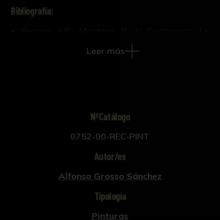
Bibliografía:
Serrera, J.R.; Mantero, R., V Centenario. La
Universidad de Sevilla 1505-2005.
Leer más
(Universidad de Sevilla y Fundación El
Monte., Sevilla., 2005).
NºCatálogo
0752-00-REC-PINT
Autor/es
Alfonso Grosso Sánchez
Tipología
Pinturas