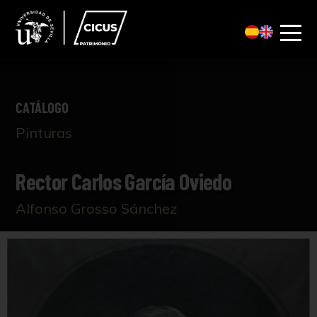
CATÁLOGO
Pinturas
Rector Carlos García Oviedo
Alfonso Grosso Sánchez