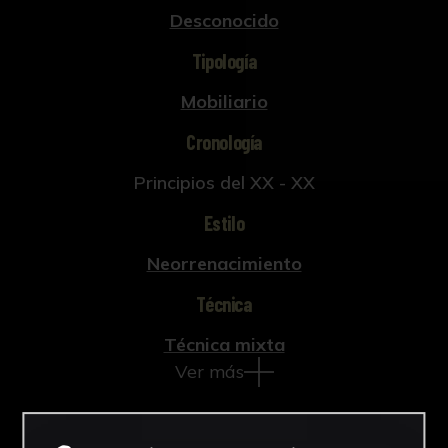
Desconocido
Tipología
Mobiliario
Cronología
Principios del XX - XX
Estilo
Neorrenacimiento
Técnica
Técnica mixta
Ver más