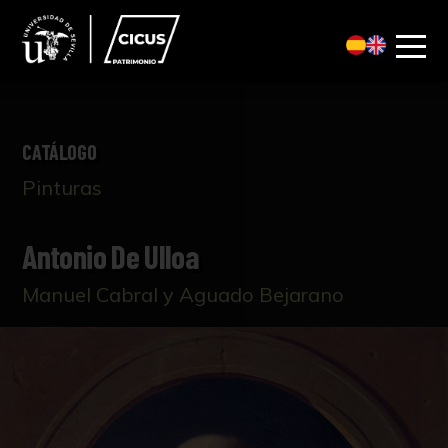
CATÁLOGO
Pinturas
Antonio De Ulloa
Manuel Cabral y Aguado Bejarano