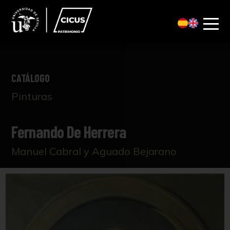
CATÁLOGO
Pinturas
Fernando De Herrera
Manuel Cabral y Aguado Bejarano