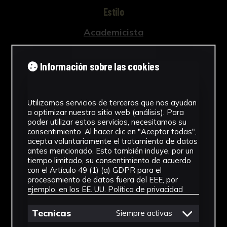
Estilo
Academicista
Materiales
Información sobre las cookies
Lienzo
Ver más
Utilizamos servicios de terceros que nos ayudan
a optimizar nuestro sitio web (análisis). Para
poder utilizar estos servicios, necesitamos su
consentimiento. Al hacer clic en "Aceptar todas",
acepta voluntariamente el tratamiento de datos
Descargar Ficha
antes mencionado. Esto también incluye, por un
tiempo limitado, su consentimiento de acuerdo
con el Artículo 49 (1) (a) GDPR para el
procesamiento de datos fuera del EEE, por
ejemplo, en los EE. UU.
Política de privacidad
IMÁGENES
Tecnicas
Siempre activas