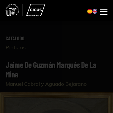
CATÁLOGO
Pinturas
Jaime De Guzmán Marqués De La
Mina
Manuel Cabral y Aguado Bejarano