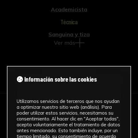
Academicista
Técnica
Sanguina y tiza
Ver más
Descargar Ficha
Información sobre las cookies
Utilizamos servicios de terceros que nos ayudan
a optimizar nuestro sitio web (análisis). Para
IMÁGENES
poder utilizar estos servicios, necesitamos su
consentimiento. Al hacer clic en "Aceptar todas",
acepta voluntariamente el tratamiento de datos
antes mencionado. Esto también incluye, por un
tiempo limitado, su consentimiento de acuerdo