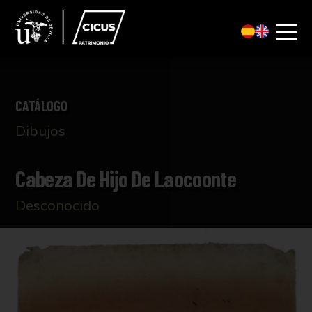
CATÁLOGO
Dibujos
Cabeza De Hijo De Laocoonte
Desconocido