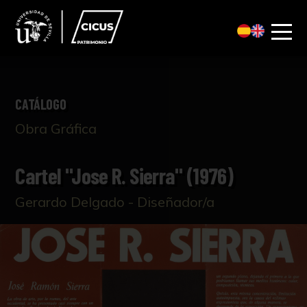
CATÁLOGO
Obra Gráfica
Cartel "Jose R. Sierra" (1976)
Gerardo Delgado - Diseñador/a