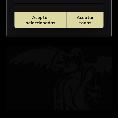
Descargar Ficha
Aceptar
Aceptar
seleccionadas
todas
OBRAS RELACIONADAS