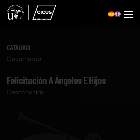
CATÁLOGO
Documento
Felicitación A Ángeles E Hijos
Desconocido