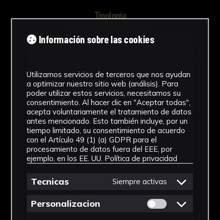
Tipología
Documento
Información sobre las cookies
Cronología
1991 - 1992
Utilizamos servicios de terceros que nos ayudan
a optimizar nuestro sitio web (análisis). Para
poder utilizar estos servicios, necesitamos su
Técnica
consentimiento. Al hacer clic en "Aceptar todas",
acepta voluntariamente el tratamiento de datos
Impresión
antes mencionado. Esto también incluye, por un
tiempo limitado, su consentimiento de acuerdo
Materiales
con el Artículo 49 (1) (a) GDPR para el
procesamiento de datos fuera del EEE, por
Cartulina
ejemplo, en los EE. UU.
Política de privacidad
Ver más
Tecnicas
Siempre activas
Permitir cookies 
Personalizacion