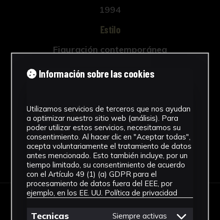
1994
Estilo
Figuración contemporánea
Técnica
Información sobre las cookies
Aguafuerte y aguatinta
Ver más
Utilizamos servicios de terceros que nos ayudan
a optimizar nuestro sitio web (análisis). Para
poder utilizar estos servicios, necesitamos su
consentimiento. Al hacer clic en "Aceptar todas",
acepta voluntariamente el tratamiento de datos
antes mencionado. Esto también incluye, por un
Descargar Ficha
tiempo limitado, su consentimiento de acuerdo
con el Artículo 49 (1) (a) GDPR para el
procesamiento de datos fuera del EEE, por
ejemplo, en los EE. UU.
Política de privacidad
IMÁGENES
Tecnicas
Siempre activas