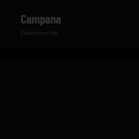
Campana
Desconocido
Inicio
Catálogo
Campana
FICHA TÉCNICA
Campana con decoración en los bordes superi