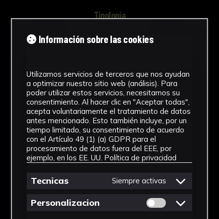
Tipología
Documento
Información sobre las cookies
Cronología
2017 - 2018
Utilizamos servicios de terceros que nos ayudan
a optimizar nuestro sitio web (análisis). Para
poder utilizar estos servicios, necesitamos su
Técnica
consentimiento. Al hacer clic en "Aceptar todas",
acepta voluntariamente el tratamiento de datos
Impresión
antes mencionado. Esto también incluye, por un
tiempo limitado, su consentimiento de acuerdo
Materiales
con el Artículo 49 (1) (a) GDPR para el
procesamiento de datos fuera del EEE, por
Papel
ejemplo, en los EE. UU.
Política de privacidad
Ver más
Tecnicas
Siempre activas
Permitir cookies 
Personalizacion