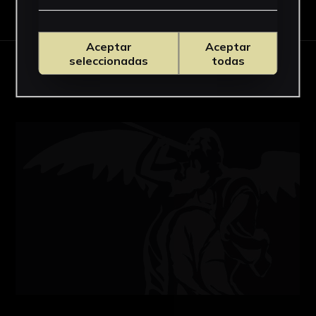
Descargar Ficha
Aceptar
Aceptar
seleccionadas
todas
OBRAS RELACIONADAS