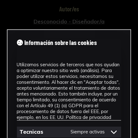
Autor/es
Desconocido - Diseñador/a
Pablo Picasso - Pintor/a
Información sobre las cookies
Tipología
Obra Gráfica
Utilizamos servicios de terceros que nos ayudan
Cronología
a optimizar nuestro sitio web (análisis). Para
poder utilizar estos servicios, necesitamos su
consentimiento. Al hacer clic en "Aceptar todas",
1991
acepta voluntariamente el tratamiento de datos
antes mencionado. Esto también incluye, por un
Estilo
tiempo limitado, su consentimiento de acuerdo
con el Artículo 49 (1) (a) GDPR para el
Abstracción Geométrica
procesamiento de datos fuera del EEE, por
ejemplo, en los EE. UU.
Política de privacidad
Técnica
Tecnicas
Siempre activas
Impresión