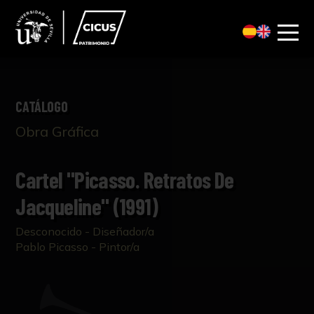
CATÁLOGO
Obra Gráfica
Cartel "Picasso. Retratos De
Jacqueline" (1991)
Desconocido - Diseñador/a
Pablo Picasso - Pintor/a