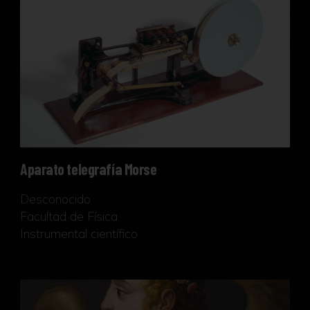
Aparato telegrafía Morse
Desconocido
Facultad de Física
Instrumental científico
Arcángel San Gabriel