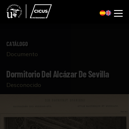
CATÁLOGO
Documento
Dormitorio Del Alcázar De Sevilla
Desconocido