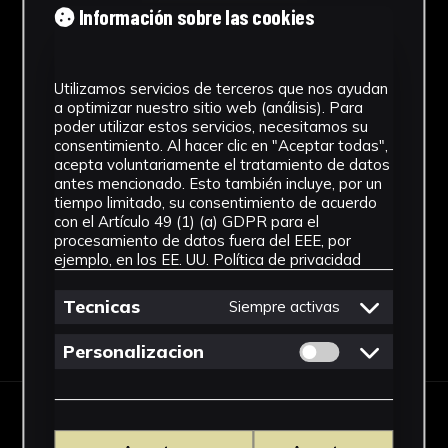
1893
Información sobre las cookies
Ubicación
Laboratorio de Investigación
Utilizamos servicios de terceros que nos ayudan
a optimizar nuestro sitio web (análisis). Para
Patrimonio Cultural
poder utilizar estos servicios, necesitamos su
consentimiento. Al hacer clic en "Aceptar todas",
Dimensiones
acepta voluntariamente el tratamiento de datos
antes mencionado. Esto también incluye, por un
52 x 36 cm.
tiempo limitado, su consentimiento de acuerdo
Ver más
con el Artículo 49 (1) (a) GDPR para el
procesamiento de datos fuera del EEE, por
ejemplo, en los EE. UU.
Política de privacidad
Tecnicas
Siempre activas
Descargar Ficha
Permitir cookies 
Personalizacion
IMÁGENES