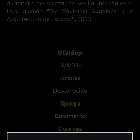
dormitorio del Alcázar de Sevilla. Incluida en el
libro alemán "Die Baukunst Spaniens" ("La
Arquitectura de España"), 1893.
NºCatálogo
LMM034
Autor/es
Desconocido
Tipología
Documento
Cronología