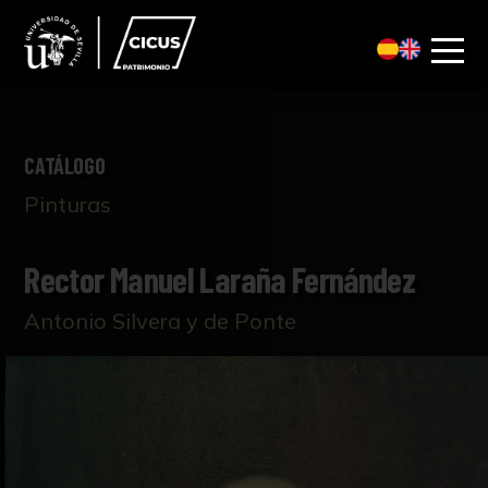
CATÁLOGO
Pinturas
Rector Manuel Laraña Fernández
Antonio Silvera y de Ponte