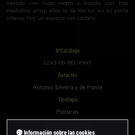
vestido con toga negra y banda, con tres
medallas, entre ellas la de Rector; en su parte
inferior hay un espacio con cartela.
NºCatálogo
1243-00-REC-PINT
Autor/es
Antonio Silvera y de Ponte
Tipología
Pinturas
Cronología
Información sobre las cookies