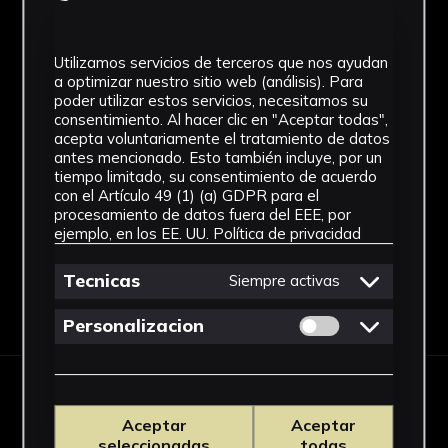
1903
Estilo
Utilizamos servicios de terceros que nos ayudan
a optimizar nuestro sitio web (análisis). Para
Academicista
poder utilizar estos servicios, necesitamos su
consentimiento. Al hacer clic en "Aceptar todas",
Ubicación
acepta voluntariamente el tratamiento de datos
antes mencionado. Esto también incluye, por un
Rectorado
tiempo limitado, su consentimiento de acuerdo
Ver más
con el Artículo 49 (1) (a) GDPR para el
procesamiento de datos fuera del EEE, por
ejemplo, en los EE. UU.
Política de privacidad
Tecnicas
Siempre activas
Descargar Ficha
Permitir cookies 
Personalizacion
IMÁGENES
Aceptar
Aceptar
seleccionadas
todas