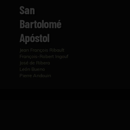
San
Bartolomé
Apóstol
Jean François Ribault
François-Robert Ingouf
José de Ribera
León Bueno
Pierre Andouin
Inicio
Catálogo
San Bartolomé apóstol
FICHA TÉCNICA