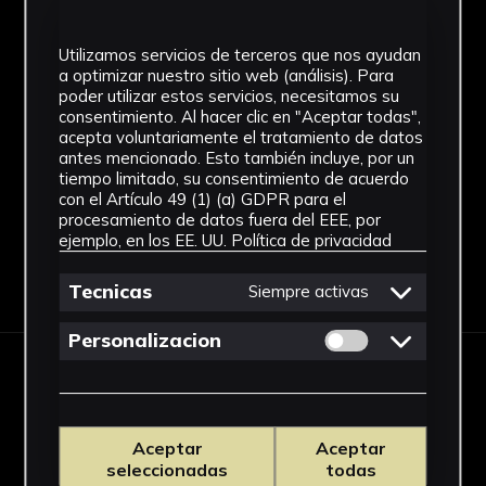
Figuración contemporánea
Utilizamos servicios de terceros que nos ayudan
a optimizar nuestro sitio web (análisis). Para
Técnica
poder utilizar estos servicios, necesitamos su
consentimiento. Al hacer clic en "Aceptar todas",
Técnica mixta
acepta voluntariamente el tratamiento de datos
Ver más
antes mencionado. Esto también incluye, por un
tiempo limitado, su consentimiento de acuerdo
con el Artículo 49 (1) (a) GDPR para el
procesamiento de datos fuera del EEE, por
ejemplo, en los EE. UU.
Política de privacidad
Descargar Ficha
Tecnicas
Siempre activas
Permitir cookies 
Personalizacion
IMÁGENES
Aceptar
Aceptar
seleccionadas
todas