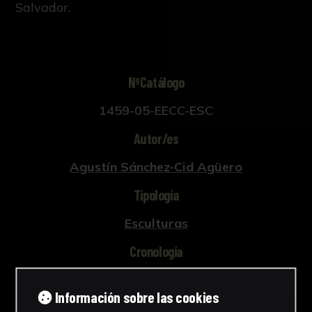
Salvador.
NºCatálogo
1459-05-EECC-ESC
Autor/es
Agustín Sánchez-Cid Agüero
Tipología
Esculturas
Cronología
1924
Información sobre las cookies
Estilo