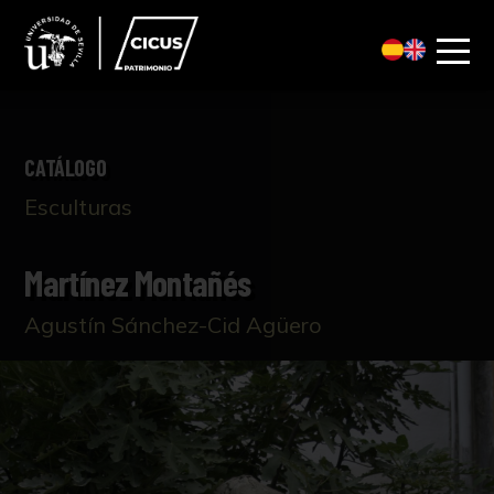
CATÁLOGO
Esculturas
Martínez Montañés
Agustín Sánchez-Cid Agüero