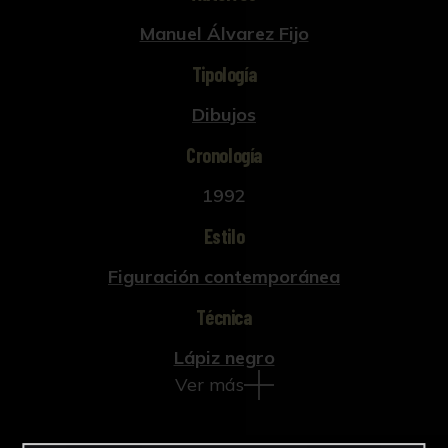
Manuel Álvarez Fijo
Tipología
Dibujos
Cronología
1992
Estilo
Figuración contemporánea
Técnica
Lápiz negro
Ver más