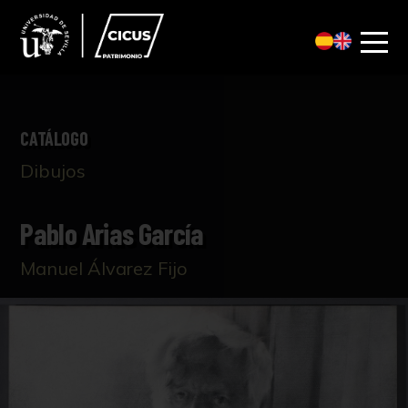
CATÁLOGO
Dibujos
Pablo Arias García
Manuel Álvarez Fijo