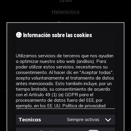
Helenístico
Técnica
Información sobre las cookies
Técnica mixta
Ver más
Utilizamos servicios de terceros que nos ayudan
a optimizar nuestro sitio web (análisis). Para
poder utilizar estos servicios, necesitamos su
consentimiento. Al hacer clic en "Aceptar todas",
Descargar Ficha
acepta voluntariamente el tratamiento de datos
antes mencionado. Esto también incluye, por un
tiempo limitado, su consentimiento de acuerdo
con el Artículo 49 (1) (a) GDPR para el
procesamiento de datos fuera del EEE, por
IMÁGENES
ejemplo, en los EE. UU.
Política de privacidad
Tecnicas
Siempre activas