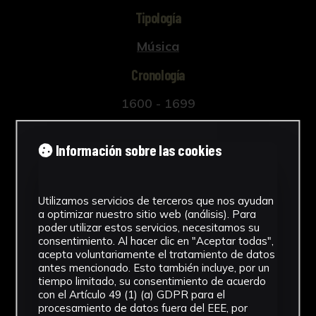
Tipología
Música
Cronología
1600 - 1699
Estilo
Información sobre las cookies
Barroco
Técnica
Utilizamos servicios de terceros que nos ayudan
a optimizar nuestro sitio web (análisis). Para
Técnica mixta
poder utilizar estos servicios, necesitamos su
Ver más
consentimiento. Al hacer clic en "Aceptar todas",
acepta voluntariamente el tratamiento de datos
antes mencionado. Esto también incluye, por un
tiempo limitado, su consentimiento de acuerdo
con el Artículo 49 (1) (a) GDPR para el
procesamiento de datos fuera del EEE, por
Descargar Ficha