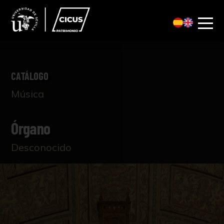
CATÁLOGO
Música
Órgano
Desconocido