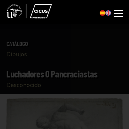
CATÁLOGO
Dibujos
Luchadores O Pancraciastas
Desconocido