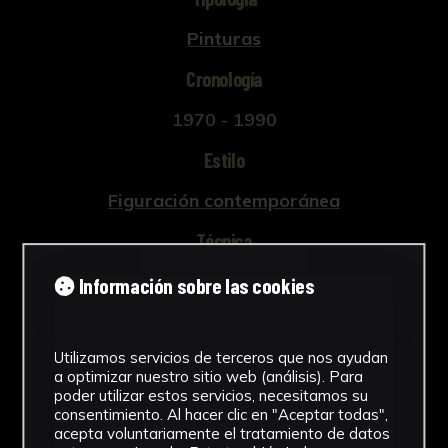
Pinturas
Cronología
1970 - 1990
Estilo
Figuración contemporánea
Técnica
Óleo
Información sobre las cookies
Ver más
Utilizamos servicios de terceros que nos ayudan
a optimizar nuestro sitio web (análisis). Para
poder utilizar estos servicios, necesitamos su
consentimiento. Al hacer clic en "Aceptar todas",
Descargar Ficha
acepta voluntariamente el tratamiento de datos