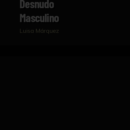
Desnudo
Masculino
Luisa Márquez
Inicio
Catálogo
Desnudo masculino
FICHA TÉCNICA
Dibujo del natural que representa a un homb
para asir una cuerda.