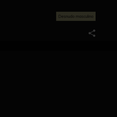
Desnudo masculino
obre una piedra y levanta el brazo izquierdo