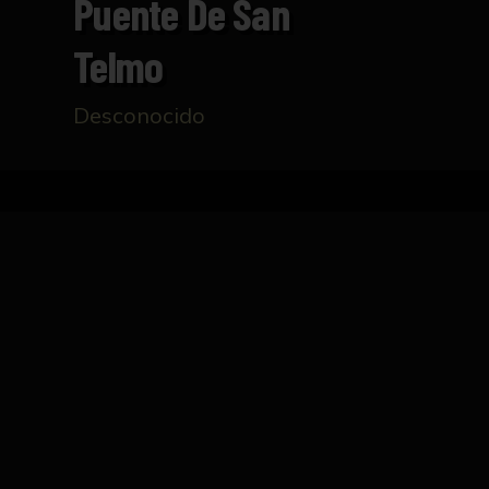
Puente De San
Telmo
Desconocido
Inicio
Catálogo
Puente de San Telmo
FICHA TÉCNICA
Cuadro que representa una vista del puente d